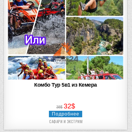
Комбо Тур 5в1 из Кемера
32$
38$
Подробнее
САФАРИ И ЭКСТРИМ
Posted
in