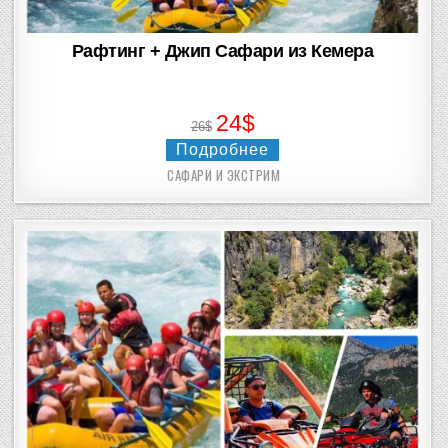
Рафтинг + Джип Сафари из Кемера
24$
26$
Подробнее
САФАРИ И ЭКСТРИМ
Posted
in