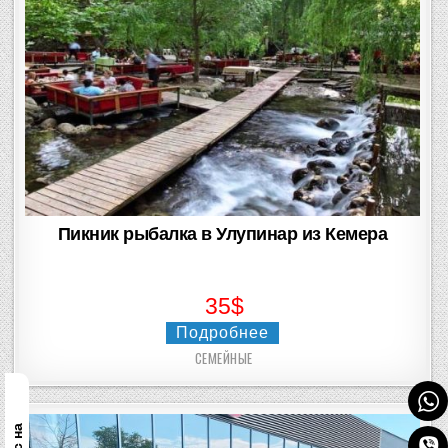
Пикник рыбалка в Улупинар из Кемера
35$
Подробнее
СЕМЕЙНЫЕ
Posted
in