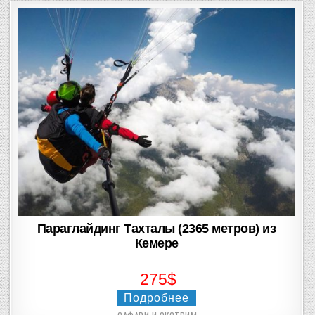
Параглайдинг Тахталы (2365 метров) из
Кемере
275$
Подробнее
Posted