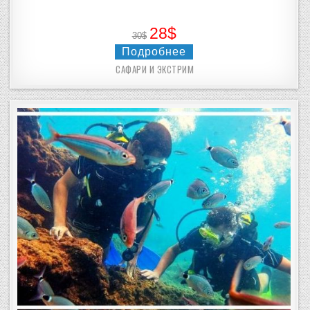
28$
30$
Подробнее
САФАРИ И ЭКСТРИМ
Posted
in