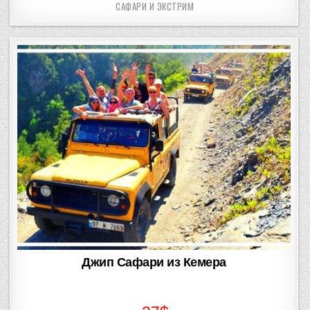
САФАРИ И ЭКСТРИМ
Posted
in
Джип Сафари из Кемера