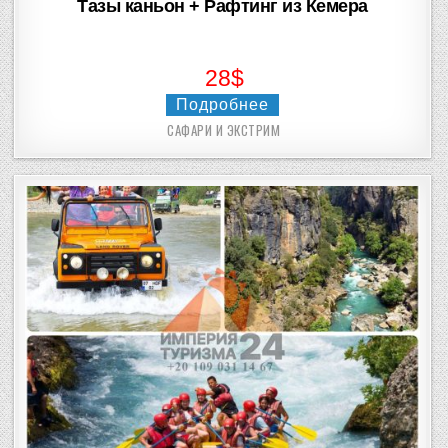
Тазы каньон + Рафтинг из Кемера
28$
Подробнее
САФАРИ И ЭКСТРИМ
Posted
in