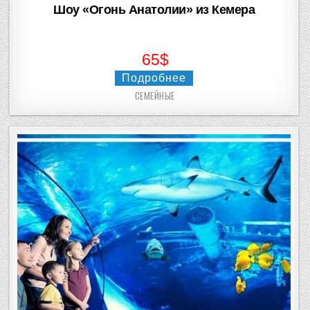
Шоу «Огонь Анатолии» из Кемера
65$
Подробнее
СЕМЕЙНЫЕ
Posted
in