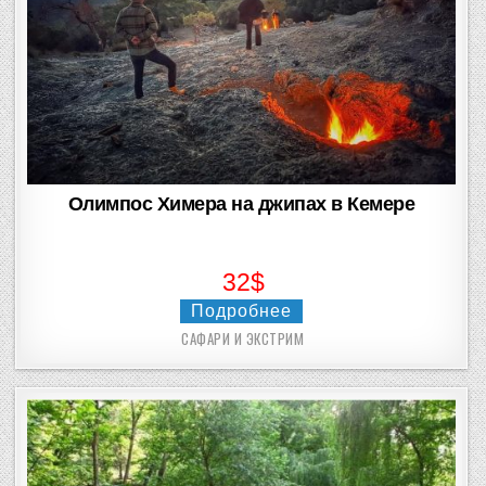
Олимпос Химера на джипах в Кемере
32$
Подробнее
САФАРИ И ЭКСТРИМ
Posted
in