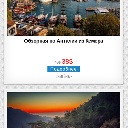
Обзорная по Анталии из Кемера
38$
40$
Подробнее
СЕМЕЙНЫЕ
Posted
in