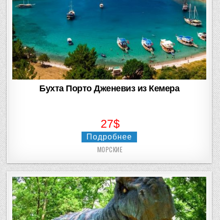
Бухта Порто Дженевиз из Кемера
27$
Подробнее
МОРСКИЕ
Posted
in