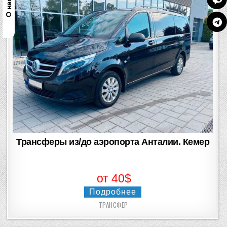
О нас на
Трансферы из/до аэропорта Анталии. Кемер
от 40$
Подробнее
ТРАНСФЕР
Posted
in