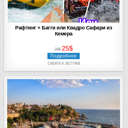
Рафтинг + Багги или Квадро Сафари из
Кемера
25$
28$
Подробнее
САФАРИ И ЭКСТРИМ
Posted
in