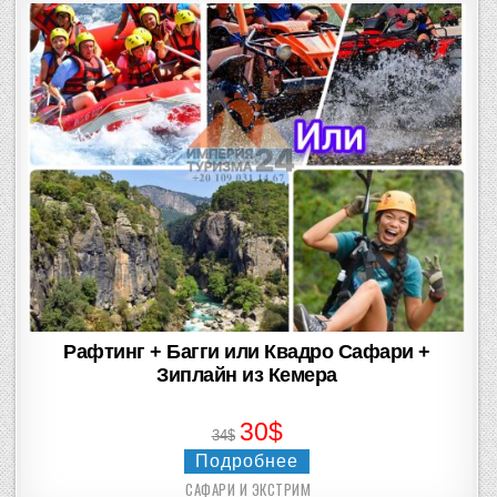
Рафтинг + Багги или Квадро Сафари +
Зиплайн из Кемера
30$
34$
Подробнее
САФАРИ И ЭКСТРИМ
Posted