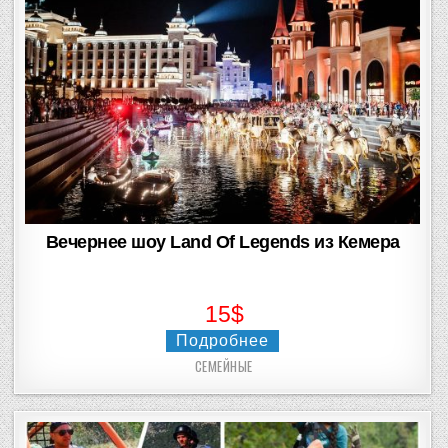
Вечернее шоу Land Of Legends из Кемера
15$
Подробнее
СЕМЕЙНЫЕ
Posted
in