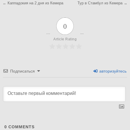
Навигация
← Каппадокия на 2 дня из Кемера
Тур в Стамбул из Кемера →
по
записям
0
Article Rating
Подписаться
авторизуйтесь
0
COMMENTS