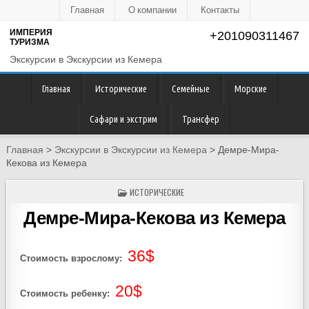
Главная
О компании
Контакты
ИМПЕРИЯ
+201090311467
ТУРИЗМА
Экскурсии в Экскурсии из Кемера
Главная
Исторические
Семейные
Морские
Сафари и экстрим
Трансфер
Главная
>
Экскурсии в Экскурсии из Кемера
>
Демре-Мира-
Кекова из Кемера
POSTED
ИСТОРИЧЕСКИЕ
IN
Демре-Мира-Кекова из Кемера
36$
Стоимость взрослому:
20$
Стоимость ребенку: