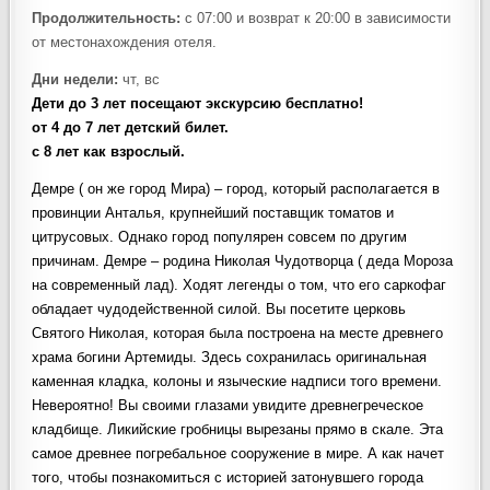
Продолжительность:
с 07:00 и возврат к 20:00 в зависимости
от местонахождения отеля.
Дни недели:
чт, вс
Дети до 3 лет посещают экскурсию бесплатно!
от 4 до 7 лет детский билет.
с 8 лет как взрослый.
Демре ( он же город Мира) – город, который располагается в
провинции Анталья, крупнейший поставщик томатов и
цитрусовых. Однако город популярен совсем по другим
причинам. Демре – родина Николая Чудотворца ( деда Мороза
на современный лад). Ходят легенды о том, что его саркофаг
обладает чудодейственной силой. Вы посетите церковь
Святого Николая, которая была построена на месте древнего
храма богини Артемиды. Здесь сохранилась оригинальная
каменная кладка, колоны и языческие надписи того времени.
Невероятно! Вы своими глазами увидите древнегреческое
кладбище. Ликийские гробницы вырезаны прямо в скале. Эта
самое древнее погребальное сооружение в мире. А как начет
того, чтобы познакомиться с историей затонувшего города