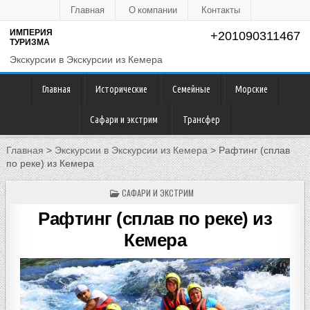
Главная
О компании
Контакты
ИМПЕРИЯ
+201090311467
ТУРИЗМА
Экскурсии в Экскурсии из Кемера
Главная
Исторические
Семейные
Морские
Сафари и экстрим
Трансфер
Главная
>
Экскурсии в Экскурсии из Кемера
>
Рафтинг (сплав
по реке) из Кемера
POSTED
САФАРИ И ЭКСТРИМ
IN
Рафтинг (сплав по реке) из
Кемера