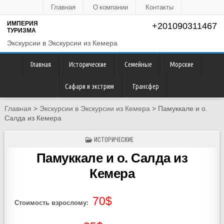
Главная
О компании
Контакты
ИМПЕРИЯ
+201090311467
ТУРИЗМА
Экскурсии в Экскурсии из Кемера
Главная
Исторические
Семейные
Морские
Сафари и экстрим
Трансфер
Главная
>
Экскурсии в Экскурсии из Кемера
>
Памуккале и о.
Салда из Кемера
POSTED
ИСТОРИЧЕСКИЕ
IN
Памуккале и о. Салда из
Кемера
70$
Стоимость взрослому: