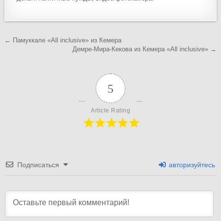
Навигация
← Памуккале «All inclusive» из Кемера
Демре-Мира-Кекова из Кемера «All inclusive» →
по
записям
5
Article Rating
Подписаться
авторизуйтесь