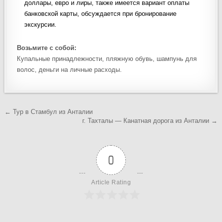
доллары, евро и лиры, также имеется вариант оплаты
банковской карты, обсуждается при бронирование
экскурсии.
Возьмите с собой:
Купальные принадлежности, пляжную обувь, шампунь для
волос, деньги на личные расходы.
Навигация
← Тур в Стамбул из Анталии
г. Тахталы — Канатная дорога из Анталии →
по
записям
0
Article Rating