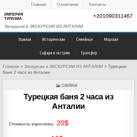
Главная
О компании
Контакты
ИМПЕРИЯ
+201090311467
ТУРИЗМА
Экскурсии в ЭКСКУРСИИ ИЗ АНТАЛИИ
Главная
Исторические
Семейные
Морские
Сафари и экстрим
Трансфер
Главная
>
Экскурсии в ЭКСКУРСИИ ИЗ АНТАЛИИ
>
Турецкая
баня 2 часа из Анталии
POSTED
СЕМЕЙНЫЕ
IN
Турецкая баня 2 часа из
Анталии
20$
Стоимость взрослому: