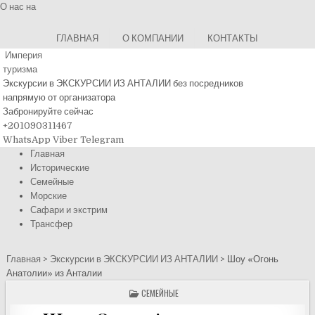
О нас на
ГЛАВНАЯ
О КОМПАНИИ
КОНТАКТЫ
Империя
туризма
Экскурсии в ЭКСКУРСИИ ИЗ АНТАЛИИ
без посредников
напрямую от организатора
Забронируйте сейчас
+201090311467
WhatsApp
Viber
Telegram
Главная
Исторические
Семейные
Морские
Сафари и экстрим
Трансфер
Главная
>
Экскурсии в ЭКСКУРСИИ ИЗ АНТАЛИИ
>
Шоу «Огонь
Анатолии» из Анталии
POSTED
СЕМЕЙНЫЕ
IN