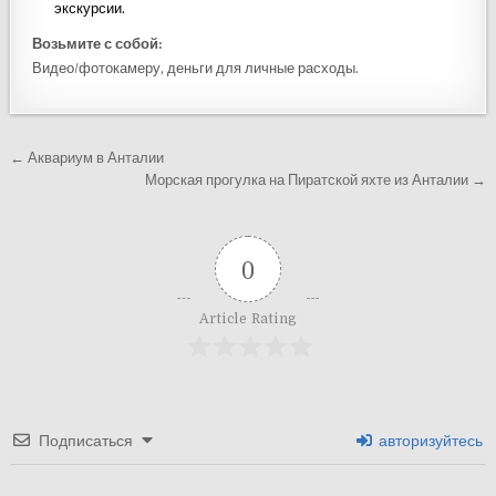
экскурсии.
Возьмите с собой:
Видео/фотокамеру, деньги для личные расходы.
Навигация
← Аквариум в Анталии
по
Морская прогулка на Пиратской яхте из Анталии →
записям
0
Article Rating
Подписаться
авторизуйтесь