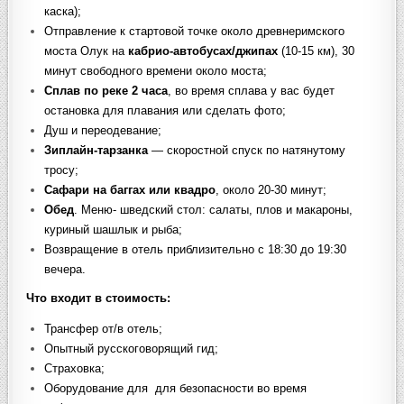
каска);
Отправление к стартовой точке около древнеримского
моста Олук на
кабрио-автобусах/джипах
(10-15 км), 30
минут свободного времени около моста;
Сплав по реке 2 часа
, во время сплава у вас будет
остановка для плавания или сделать фото;
Душ и переодевание;
Зиплайн-тарзанка
— скоростной спуск по натянутому
тросу;
Сафари на баггах или квадро
, около 20-30 минут;
Обед
. Меню- шведский стол: салаты, плов и макароны,
куриный шашлык и рыба;
Возвращение в отель приблизительно с 18:30 до 19:30
вечера.
Что входит в стоимость
:
Трансфер от/в отель;
Опытный русскоговорящий гид;
Страховка;
Оборудование для для безопасности во время