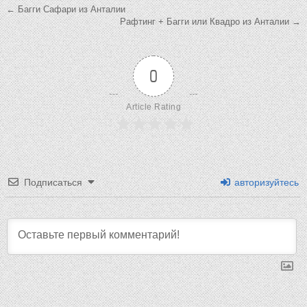
Навигация
← Багги Сафари из Анталии
Рафтинг + Багги или Квадро из Анталии →
по
записям
0
Article Rating
Подписаться
авторизуйтесь