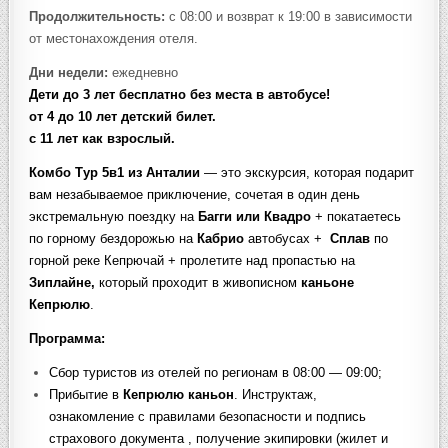
Продолжительность:
с 08:00 и возврат к 19:00 в зависимости
от местонахождения отеля.
Дни недели:
ежедневно
Дети до 3 лет бесплатно без места в автобусе!
от 4 до 10 лет детский билет.
с 11 лет как взрослый.
Комбо Тур 5в1 из Анталии
— это экскурсия, которая подарит
вам незабываемое приключение, сочетая в один день
экстремальную поездку на
Багги или Квадро
+ покатаетесь
по горному бездорожью на
Кабрио
автобусах +
Сплав
по
горной реке Кепрючай + пролетите над пропастью на
Зиплайне,
который проходит в живописном
каньоне
Кепрюлю
.
Программа:
Сбор туристов из отелей по регионам в 08:00 — 09:00;
Прибытие в
Кепрюлю каньон
. Инструктаж,
ознакомление с правилами безопасности и подпись
страхового документа , получение экипировки (жилет и