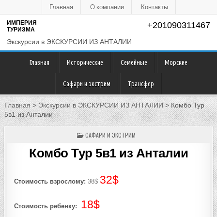
Главная
О компании
Контакты
ИМПЕРИЯ
+201090311467
ТУРИЗМА
Экскурсии в ЭКСКУРСИИ ИЗ АНТАЛИИ
Главная
Исторические
Семейные
Морские
Сафари и экстрим
Трансфер
Главная
>
Экскурсии в ЭКСКУРСИИ ИЗ АНТАЛИИ
>
Комбо Тур
5в1 из Анталии
POSTED
САФАРИ И ЭКСТРИМ
IN
Комбо Тур 5в1 из Анталии
32$
Стоимость взрослому:
38$
18$
Стоимость ребенку: