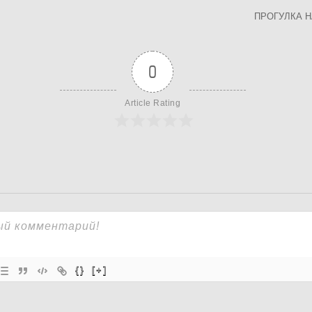
ПРОГУЛКА 
0
Article Rating
{}
[+]