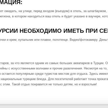
МАЦИЯ:
т ожидать, на улице, перед входом (въездом) в отель, за шлагбаумом, 
 региона, в котором находиться ваш отель и будет указано в ваучере, к
УРСИИ НЕОБХОДИМО ИМЕТЬ ПРИ СЕ
очки и крем; купальник или плавки, полотенце. Видео/фотокамеру. Ден
таров, за что является одним из самых больших аквапарков в Турции. 
сейны с искусственными волнами и прочие развлечения. Несмотря на то,
ор остается популярным среди туристов местом для отдыха. Здесь имею
 национальные турецкие блюда. Для посетителей работает точка проката
с этим. Такой отдых понравится не только детям, но и взрослым!