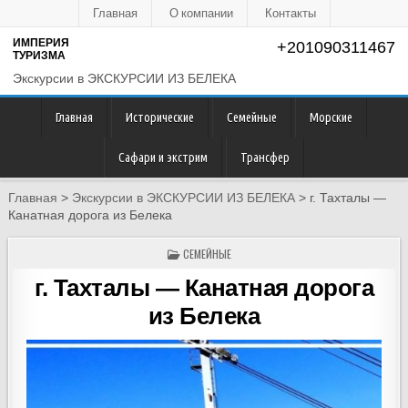
Главная
О компании
Контакты
ИМПЕРИЯ
+201090311467
ТУРИЗМА
Экскурсии в ЭКСКУРСИИ ИЗ БЕЛЕКА
Главная
Исторические
Семейные
Морские
Сафари и экстрим
Трансфер
Главная
>
Экскурсии в ЭКСКУРСИИ ИЗ БЕЛЕКА
>
г. Тахталы —
Канатная дорога из Белека
POSTED
СЕМЕЙНЫЕ
IN
г. Тахталы — Канатная дорога
из Белека