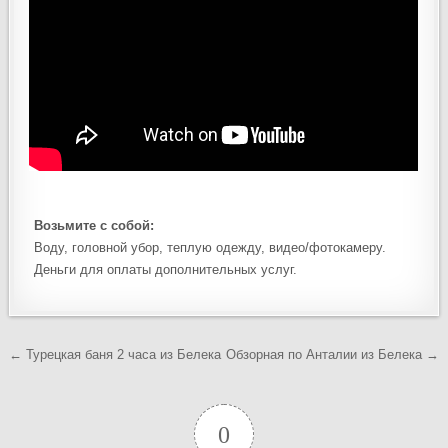
Возьмите с собой:
Воду, головной убор, теплую одежду, видео/фотокамеру.
Деньги для оплаты дополнительных услуг.
Навигация
← Турецкая баня 2 часа из Белека
Обзорная по Анталии из Белека →
по
записям
0