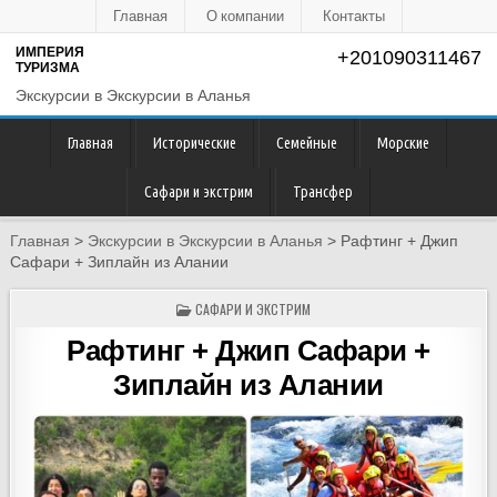
Главная
О компании
Контакты
ИМПЕРИЯ
+201090311467
ТУРИЗМА
Экскурсии в Экскурсии в Аланья
Главная
Исторические
Семейные
Морские
Сафари и экстрим
Трансфер
Главная
>
Экскурсии в Экскурсии в Аланья
>
Рафтинг + Джип
Сафари + Зиплайн из Алании
POSTED
САФАРИ И ЭКСТРИМ
IN
Рафтинг + Джип Сафари +
Зиплайн из Алании