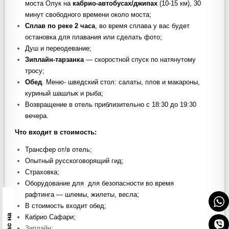
моста Олук на
кабрио-автобусах/джипах
(10-15 км), 30
минут свободного времени около моста;
Сплав по реке 2 часа
, во время сплава у вас будет
остановка для плавания или сделать фото;
Душ и переодевание;
Зиплайн-тарзанка
— скоростной спуск по натянутому
тросу;
Обед
. Меню- шведский стол: салаты, плов и макароны,
куриный шашлык и рыба;
Возвращение в отель приблизительно с 18:30 до 19:30
вечера.
Что входит в стоимость
:
Трансфер от/в отель;
Опытный русскоговорящий гид;
Страховка;
Оборудование для для безопасности во время
рафтинга — шлемы, жилеты, весла;
В стоимость входит обед;
О нас на
Кабрио Сафари;
Зиплайн;