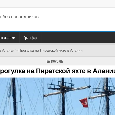
ья
без посредников
 и экстрим
Трансфер
в Аланья
>
Прогулка на Пиратской яхте в Алании
POSTED
МОРСКИЕ
IN
рогулка на Пиратской яхте в Алани