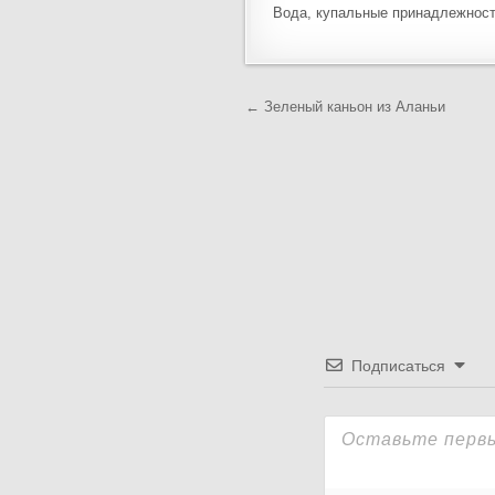
Вода, купальные принадлежности
Навигация
← Зеленый каньон из Аланьи
по
записям
Подписаться