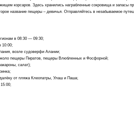
ежищем корсаров. Здесь хранились награбленные сокровища и запасы пр
орое название пещеры – девичья. Отправляйтесь в незабываемое путеш
гионам в 08:30 — 09:30;
 10:00;
упания, возле судоверфи Алании;
 около пещеры Пиратов, пещеры Влюбленных и Фосфорной;
макароны, салат);
ринка;
далёку от пляжа Клеопатры, Улаш и Паша;
15:00;