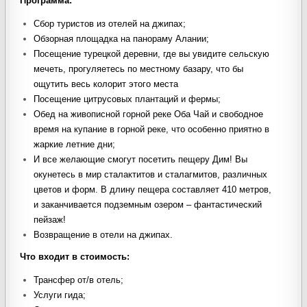
Программа:
Сбор туристов из отелей на джипах;
Обзорная площадка на панораму Алании;
Посещение турецкой деревни, где вы увидите сельскую
мечеть, прогуляетесь по местному базару, что бы
ощутить весь колорит этого места
Посещение цитрусовых плантаций и фермы;
Обед на живописной горной реке Оба Чай и свободное
время на купание в горной реке, что особенно приятно в
жаркие летние дни;
И все желающие смогут посетить пещеру Дим! Вы
окунетесь в мир сталактитов и сталагмитов, различных
цветов и форм. В длину пещера составляет 410 метров,
и заканчивается подземным озером – фантастический
пейзаж!
Возвращение в отели на джипах.
Что входит в стоимость
:
Трансфер от/в отель;
Услуги гида;