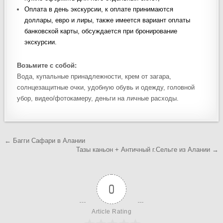
Оплата в день экскурсии, к оплате принимаются
доллары, евро и лиры, также имеется вариант оплаты
банковской карты, обсуждается при бронирование
экскурсии.
Возьмите с собой:
Вода, купальные принадлежности, крем от загара,
солнцезащитные очки, удобную обувь и одежду, головной
убор, видео/фотокамеру, деньги на личные расходы.
Навигация
← Багги Сафари в Алании
Тазы каньон + Античный г.Сельге из Алании →
по
записям
0
Article Rating