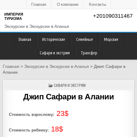
Главная
О компании
Контакты
ИМПЕРИЯ
+201090311467
ТУРИЗМА
Экскурсии в Экскурсии в Аланья
Главная
Исторические
Семейные
Морские
Сафари и экстрим
Трансфер
Главная
>
Экскурсии в Экскурсии в Аланья
>
Джип Сафари в
Алании
POSTED
САФАРИ И ЭКСТРИМ
IN
Джип Сафари в Алании
23$
Стоимость взрослому:
18$
Стоимость ребенку: